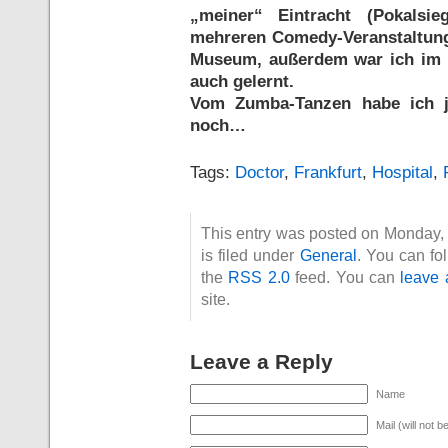
„meiner“ Eintracht (Pokalsi
mehreren Comedy-Veranstaltunge
Museum, außerdem war ich im 
auch gelernt.
Vom Zumba-Tanzen habe ich ja 
noch…
Tags:
Doctor
,
Frankfurt
,
Hospital
,
This entry was posted on Monday
is filed under
General
. You can fo
the
RSS 2.0
feed. You can
leave 
site.
Leave a Reply
Name
Mail (will not b