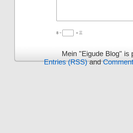
8 −
= 三
Mein "Eigude Blog" is
Entries (RSS)
and
Comment