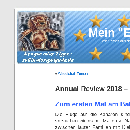
Mein "
Geschichten aus de
«
Wheelchair Zumba
Annual Review 2018 – 
Zum ersten Mal am Ba
Die Flüge auf die Kanaren sin
versuchen wir es mit Mallorca. N
zwischen lauter Familien mit Kle