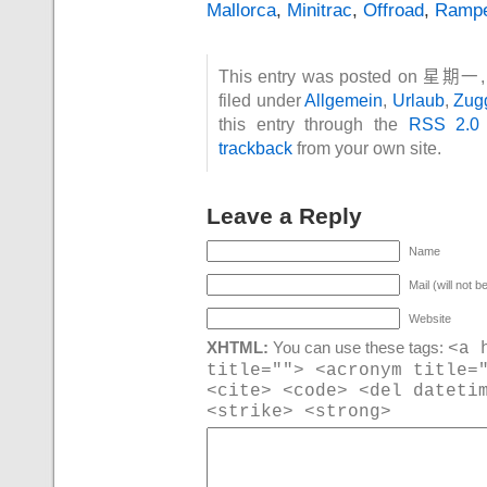
Mallorca
,
Minitrac
,
Offroad
,
Ramp
This entry was posted on 星期一
filed under
Allgemein
,
Urlaub
,
Zug
this entry through the
RSS 2.0
trackback
from your own site.
Leave a Reply
Name
Mail (will not b
Website
<a 
XHTML:
You can use these tags:
title=""> <acronym title=
<cite> <code> <del dateti
<strike> <strong>