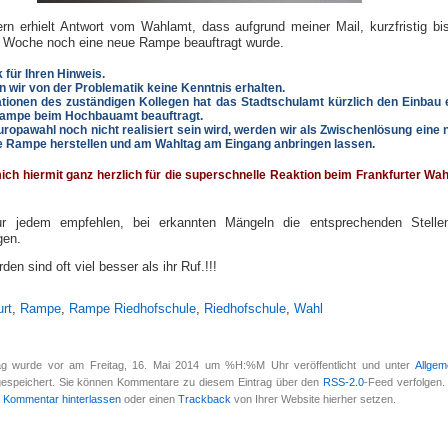
ern erhielt Antwort vom Wahlamt, dass aufgrund meiner Mail, kurzfristig bi
r Woche noch eine neue Rampe beauftragt wurde.
für Ihren Hinweis.
n wir von der Problematik keine Kenntnis erhalten.
tionen des zuständigen Kollegen hat das Stadtschulamt kürzlich den Einbau 
Rampe beim Hochbauamt beauftragt.
ropawahl noch nicht realisiert sein wird, werden wir als Zwischenlösung eine 
le Rampe herstellen und am Wahltag am Eingang anbringen lassen.
ich hiermit ganz herzlich für die superschnelle Reaktion beim Frankfurter Wa
r jedem empfehlen, bei erkannten Mängeln die entsprechenden Stelle
gen.
en sind oft viel besser als ihr Ruf.!!!
urt
,
Rampe
,
Rampe Riedhofschule
,
Riedhofschule
,
Wahl
rag wurde vor am Freitag, 16. Mai 2014 um %H:%M Uhr veröffentlicht und unter
Allgem
espeichert. Sie können Kommentare zu diesem Eintrag über den
RSS-2.0
-Feed verfolgen.
n
Kommentar hinterlassen
oder einen
Trackback
von Ihrer Website hierher setzen.