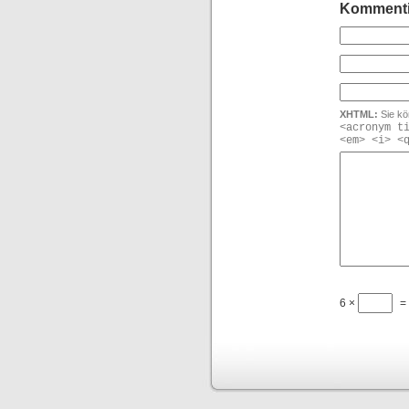
Kommenti
XHTML:
Sie kö
<acronym t
<em> <i> <
6 ×
= 