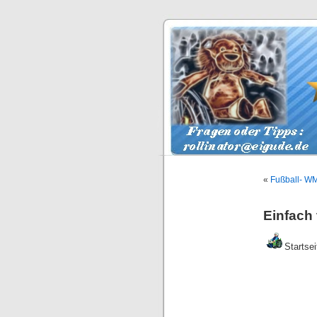
«
Fußball- WM
Einfach t
Startsei