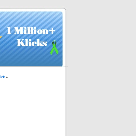
ück
»