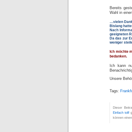
Bereits gest
Wahl in eine
…vielen Dank 
Bislang hatte
Nach Informa
geeigneten 
Da das zur Eu
weniger stei
Ich möchte m
bedanken.
Ich kann nu
Benachrichti
Unsere Behörd
Tags:
Frankf
Dieser Beit
Einfach toll!
g
können eine