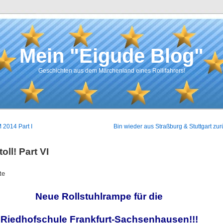
Mein "Eigude Blog"
Geschichten aus dem Märchenland eines Rollifahrers!
 2014 Part I
Bin wieder aus Straßburg & Stuttgart zur
oll! Part VI
te
Neue Rollstuhlrampe für die
Riedhofschule Frankfurt-Sachsenhausen!!!