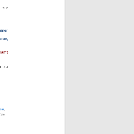
s zur
einer
neue,
hlamt
n zu
ein
,
 Sie