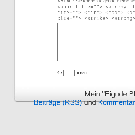
XHTML:
Sie können folgende Elemente
<abbr title=""> <acronym 
cite=""> <cite> <code> <d
cite=""> <strike> <strong
9 ×
= neun
Mein "Eigude Bl
Beiträge (RSS)
und
Kommentar