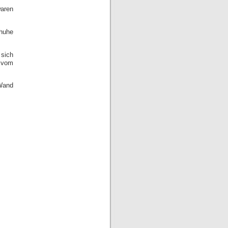
waren
huhe
 sich
r vom
Wand