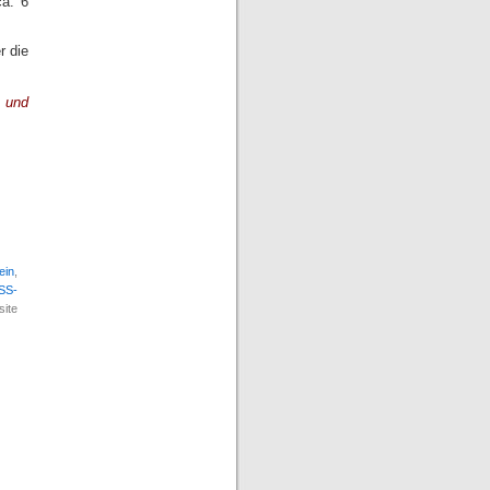
ca. 6
r die
 und
ein
,
SS-
ite