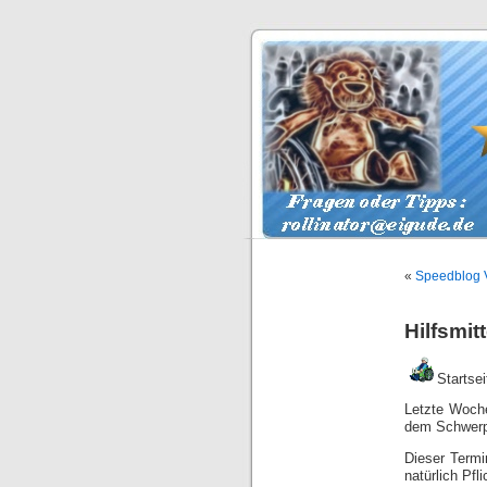
«
Speedblog V
Hilfsmit
Startsei
Letzte Woch
dem Schwerpu
Dieser Termi
natürlich Pfl