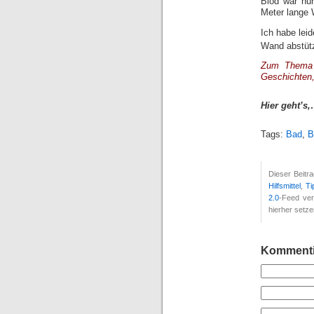
Blöd war nur
Meter lange 
Ich habe leid
Wand abstüt
Zum Thema B
Geschichten,
Hier geht’s
Tags:
Bad
,
B
Dieser Beitr
Hilfsmittel
,
Ti
2.0
-Feed ver
hierher setze
Kommenti