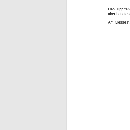
Den Tipp fan
aber bei die
Am Messesta