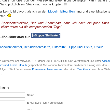
, dass ich dies von der Messewand leider nicht behaupten kann, da die 
Wand plötzlich ein Stück nach vorne kippte…!!!
er kein Bild davon, als ich an den
Mobeli-Haltegriffen
hing und zwei Mitarbeite
zten.
ehindertentoilette, Bad und Badumbau, habe ich noch ein paar Tipps
 klickt unten auf die entsprechenden “Tags”.
,…ääh..fährt man zur
adewannenlifter
,
Behindertentoilette
,
Hilfsmittel
,
Tipps und Tricks
,
Urlaub
ag wurde vor am Mittwoch, 1. Oktober 2014 um %H:%M Uhr veröffentlicht und unter
Allgem
pps und Tricks
,
Urlaub
gespeichert. Sie können Kommentare zu diesem Eintrag über den
R
folgen. Sie können einen
Kommentar hinterlassen
oder einen
Trackback
von Ihrer Webs
n.
eren
Name
E-Mail (wird nicht veröffentlicht)