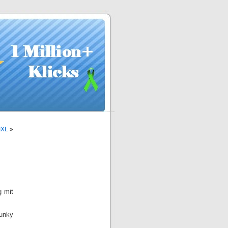
IXL
»
g mit
Junky