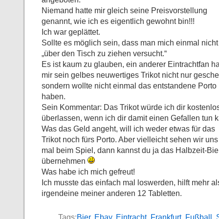
Niemand hatte mir gleich seine Preisvorstellung
genannt, wie ich es eigentlich gewohnt bin!!!
Ich war geplättet.
Sollte es möglich sein, dass man mich einmal nicht
„über den Tisch zu ziehen versucht.“
Es ist kaum zu glauben, ein anderer Eintrachtfan ha
mir sein gelbes neuwertiges Trikot nicht nur gesche
sondern wollte nicht einmal das entstandene Porto
haben.
Sein Kommentar: Das Trikot würde ich dir kostenlo
überlassen, wenn ich dir damit einen Gefallen tun 
Was das Geld angeht, will ich weder etwas für das
Trikot noch fürs Porto. Aber vielleicht sehen wir uns
mal beim Spiel, dann kannst du ja das Halbzeit-Bie
übernehmen
Was habe ich mich gefreut!
Ich musste das einfach mal loswerden, hilft mehr al
irgendeine meiner anderen 12 Tabletten.
Tags:
Bier
,
Ebay
,
Eintracht
,
Frankfurt
,
Fußball
,