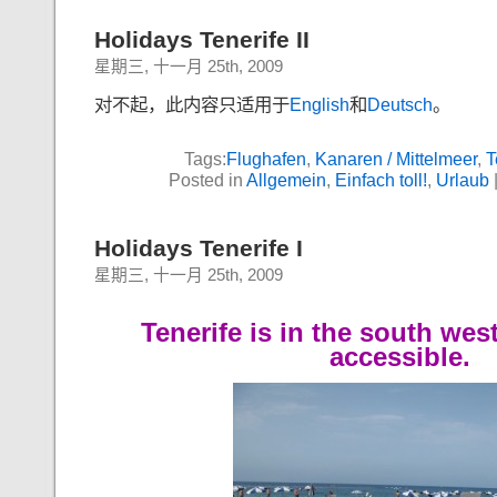
Holidays Tenerife II
星期三, 十一月 25th, 2009
对不起，此内容只适用于
English
和
Deutsch
。
Tags:
Flughafen
,
Kanaren / Mittelmeer
,
T
Posted in
Allgemein
,
Einfach toll!
,
Urlaub
Holidays Tenerife I
星期三, 十一月 25th, 2009
Tenerife is in the south wes
accessible.