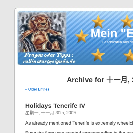
Mein "
Geschichten aus de
Archive for 十一月, 
« Older Entries
Holidays Tenerife IV
星期一, 十一月 30th, 2009
As already mentioned Tenerife is extremely wheelcha