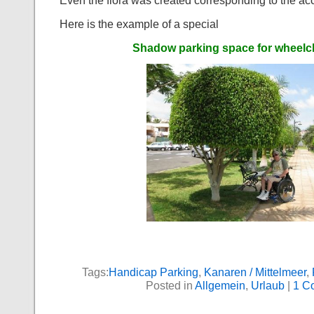
Even the flora was created corresponding to the acce
Here is the example of a special
Shadow parking space for wheelch
Tags:
Handicap Parking
,
Kanaren / Mittelmeer
,
Posted in
Allgemein
,
Urlaub
|
1 C