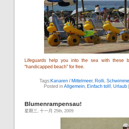
Lifeguards help you into the sea with these 
“handicapped beach” for free.
Tags:
Kanaren / Mittelmeer
,
Rolli
,
Schwimm
Posted in
Allgemein
,
Einfach toll!
,
Urlaub
Blumenrampensau!
星期三, 十一月 25th, 2009