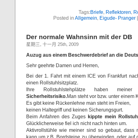
Tags:
Briefe
,
Reflektoren
,
Ro
Posted in
Allgemein
,
Eigude- Pranger
Der normale Wahnsinn mit der DB
星期三, 十一月 25th, 2009
Auzug aus einem Beschwerdebrief an die Deut
Sehr geehrte Damen und Herren,
Bei der 1. Fahrt mit einem ICE von Frankfurt nac
einen Rollstuhlsitzplatz.
Ihre Rollstuhlstehplätze haben mein
Sicherheitsrisiko.
Man steht vor bzw. unter einem K
Es gibt keine Rückenlehne man steht im Freien,
keinen Haltegriff und keinen Sicherungsgurt.
Beim Anfahren des Zuges
kippte mein Rollstuh
Glücklicherweise fiel ich nicht nach hinten um.
Aktivrollstühle wie meiner sind so gebaut, dass
kann um z.B. Bordsteine zu überwinden, oder auf 