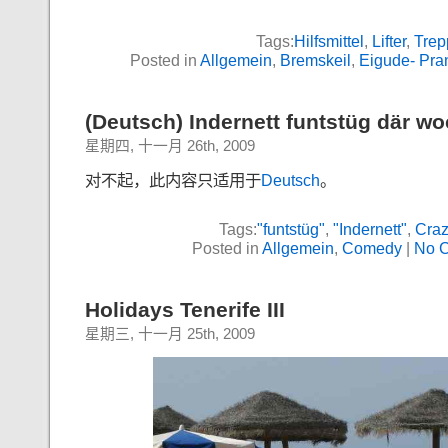
Tags:
Hilfsmittel
,
Lifter
,
Trep
Posted in
Allgemein
,
Bremskeil
,
Eigude- Pra
(Deutsch) Indernett funtstüg där wo
星期四, 十一月 26th, 2009
对不起，此内容只适用于
Deutsch
。
Tags:
"funtstüg"
,
"Indernett"
,
Craz
Posted in
Allgemein
,
Comedy
|
No 
Holidays Tenerife III
星期三, 十一月 25th, 2009