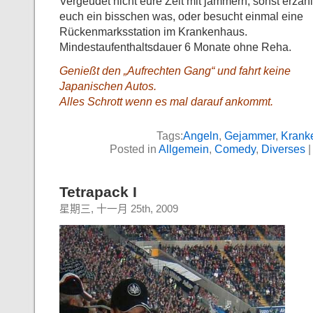
Vergeudet nicht eure Zeit mit jammern, sonst erzähl
euch ein bisschen was, oder besucht einmal eine
Rückenmarksstation im Krankenhaus.
Mindestaufenthaltsdauer 6 Monate ohne Reha.
Genießt den „Aufrechten Gang“ und fahrt keine
Japanischen Autos.
Alles Schrott wenn es mal darauf ankommt.
Tags:
Angeln
,
Gejammer
,
Krank
Posted in
Allgemein
,
Comedy
,
Diverses
Tetrapack I
星期三, 十一月 25th, 2009