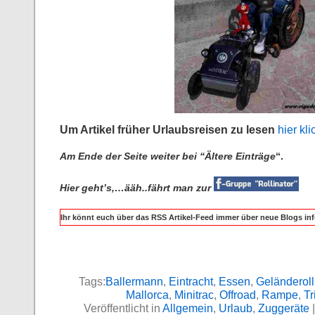
Um Artikel früher Urlaubsreisen zu lesen
hier kli
Am Ende der Seite weiter bei “Ältere Einträge
“.
Hier geht’s,…ääh..fährt man zur
Ihr könnt euch über das RSS Artikel-Feed immer über neue Blogs inf
Tags:
Ballermann
,
Eintracht
,
Essen
,
Geländeroll
Mallorca
,
Minitrac
,
Offroad
,
Rampe
,
Tr
Veröffentlicht in
Allgemein
,
Urlaub
,
Zuggeräte