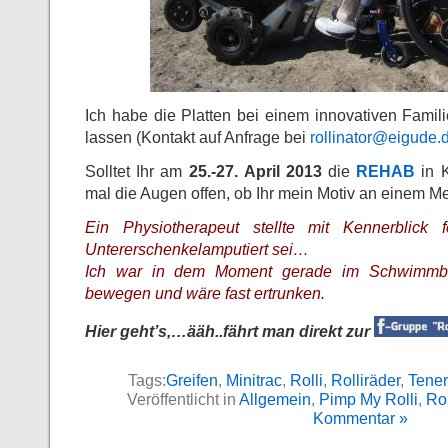
Ich habe die Platten bei einem innovativen Famil
lassen (Kontakt auf Anfrage bei
rollinator@eigude.
Solltet Ihr am
25.-27. April 2013
die
REHAB
in K
mal die Augen offen, ob Ihr mein Motiv an einem 
Ein Physiotherapeut stellte mit Kennerblick
Untererschenkelamputiert sei…
Ich war in dem Moment gerade im Schwimmb
bewegen und wäre fast ertrunken.
Hier geht’s,…ääh..fährt man direkt zur
Tags:
Greifen
,
Minitrac
,
Rolli
,
Rolliräder
,
Tener
Veröffentlicht in
Allgemein
,
Pimp My Rolli
,
Rol
Kommentar »