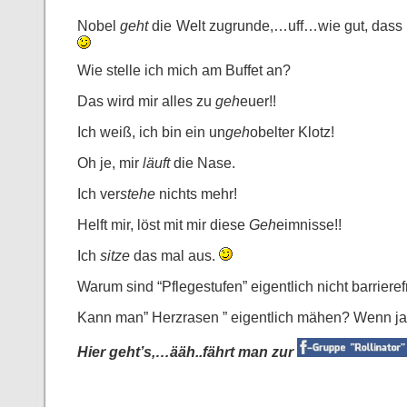
Nobel
geht
die Welt zugrunde,…uff…wie gut, dass 
Wie stelle ich mich am Buffet an?
Das wird mir alles zu
geh
euer!!
Ich weiß, ich bin ein un
geh
obelter Klotz!
Oh je, mir
läuft
die Nase.
Ich ver
stehe
nichts mehr!
Helft mir, löst mit mir diese
Geh
eimnisse!!
Ich
sitze
das mal aus.
Warum sind “Pflegestufen” eigentlich nicht barrieref
Kann man” Herzrasen ” eigentlich mähen? Wenn ja
Hier geht’s,…ääh..fährt man zur