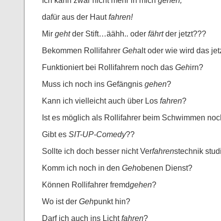
Ich kann zwar nicht mehr in mich
gehen,
dafür aus der Haut
fahren!
Mir
geht
der Stift…äähh.. oder
fährt
der jetzt???
Bekommen Rollifahrer
Geh
alt oder wie wird das jet
Funktioniert bei Rollifahrern noch das
Geh
irn?
Muss ich noch ins Gefängnis
gehen
?
Kann ich vielleicht auch über Los
fahren
?
Ist es möglich als Rollifahrer beim Schwimmen noc
Gibt es
SIT-UP-Comedy
??
Sollte ich doch besser nicht Ver
fahren
stechnik stud
Komm ich noch in den
Geh
obenen Dienst?
Können Rollifahrer fremd
gehen
?
Wo ist der
Geh
punkt hin?
Darf ich auch ins Licht
fahren
?