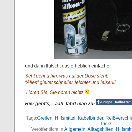
und dann flutscht das erheblich einfacher.
Seht genau hin, was auf der Dose steht:
“Alles” gleitet schneller, leichter und leiser!!!
Hören Sie, Sie hören nichts
Hier geht’s,…ääh..fährt man zur
Tags:
Greifen
,
Hilfsmittel
,
Kabelbinder
,
Reißverschl
Tricks
Veröffentlicht in
Allgemein
,
Alltagshilfen
,
Hilfsmit