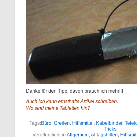
Danke für den Tipp, davon brauch ich mehr!!!
Auch ich kann ernsthafte Artikel schreiben.
Wo sind meine Tabletten hin?
Tags:
Büro
,
Greifen
,
Hilfsmittel
,
Kabelbinder
,
Telef
Tricks
Veröffentlicht in
Allgemein
,
Alltagshilfen
,
Hilfsmit