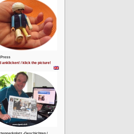
 Press
d anklicken! / klick the picture!
tenparkplatz -Geschichten /