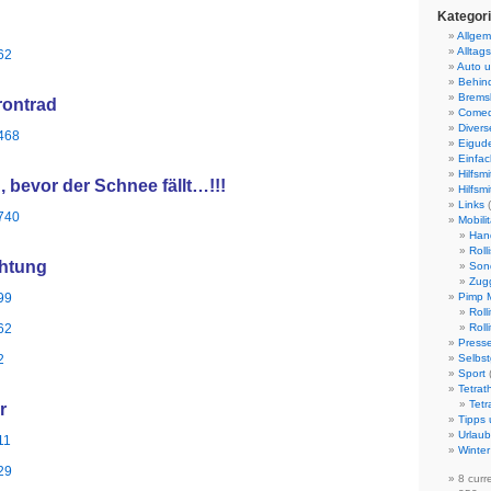
Kategor
Allgem
Alltags
62
Auto 
Behind
Bremsk
rontrad
Come
Divers
5468
Eigud
Einfach
Hilfsmi
 bevor der Schnee fällt…!!!
Hilfsmi
Links
(
5740
Mobilit
Han
Rolli
chtung
Son
Zug
99
Pimp M
Roll
62
Roll
Presse
2
Selbst
Sport
Tetrat
Tetr
r
Tipps 
Urlaub
11
Winter
29
8 curr