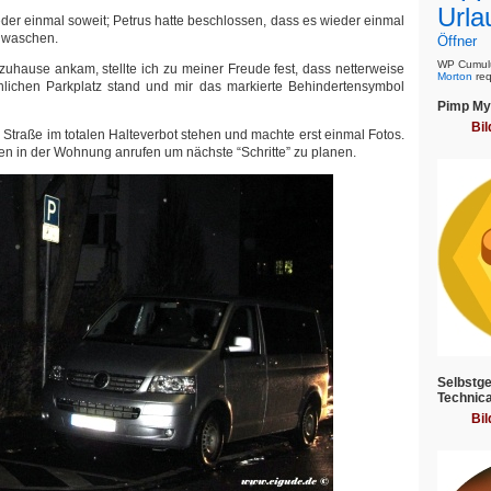
Urla
r einmal soweit; Petrus hatte beschlossen, dass es wieder einmal
u waschen.
Öffner
WP Cumulu
zuhause ankam, stellte ich zu meiner Freude fest, dass netterweise
Morton
req
lichen Parkplatz stand und mir das markierte Behindertensymbol
Pimp My 
Bil
r Straße im totalen Halteverbot stehen und machte erst einmal Fotos.
en in der Wohnung anrufen um nächste “Schritte” zu planen.
Selbstge
Technica
Bil