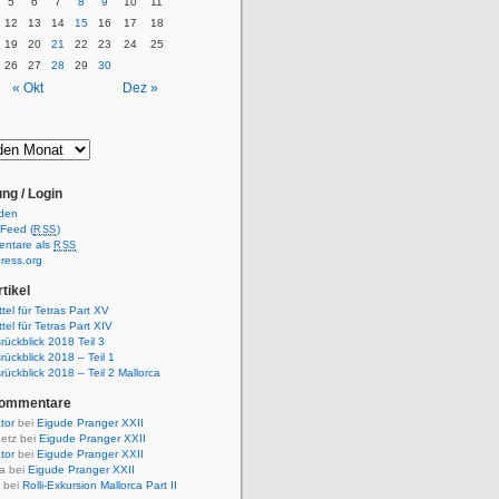
5
6
7
8
9
10
11
12
13
14
15
16
17
18
19
20
21
22
23
24
25
26
27
28
29
30
« Okt
Dez »
ng / Login
den
-Feed (
)
RSS
ntare als
RSS
ress.org
tikel
ttel für Tetras Part XV
ttel für Tetras Part XIV
rückblick 2018 Teil 3
rückblick 2018 – Teil 1
rückblick 2018 – Teil 2 Mallorca
Kommentare
ator
bei
Eigude Pranger XXII
etz bei
Eigude Pranger XXII
ator
bei
Eigude Pranger XXII
a bei
Eigude Pranger XXII
 bei
Rolli-Exkursion Mallorca Part II