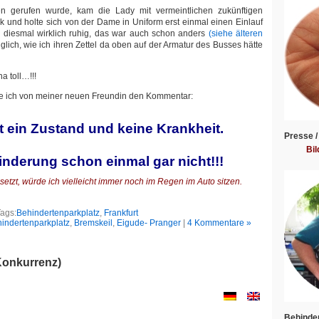
n gerufen wurde, kam die Lady mit vermeintlichen zukünftigen
k und holte sich von der Dame in Uniform erst einmal einen Einlauf
b diesmal wirklich ruhig, das war auch schon anders
(siehe älteren
lich, wie ich ihren Zettel da oben auf der Armatur des Busses hätte
a toll…!!!
rte ich von meiner neuen Freundin den Kommentar:
 ein Zustand und keine Krankheit.
Presse /
Bil
nderung schon einmal gar nicht!!!
etzt, würde ich vielleicht immer noch im Regen im Auto sitzen.
ags:
Behindertenparkplatz
,
Frankfurt
indertenparkplatz
,
Bremskeil
,
Eigude- Pranger
|
4 Kommentare »
(Konkurrenz)
Behinder