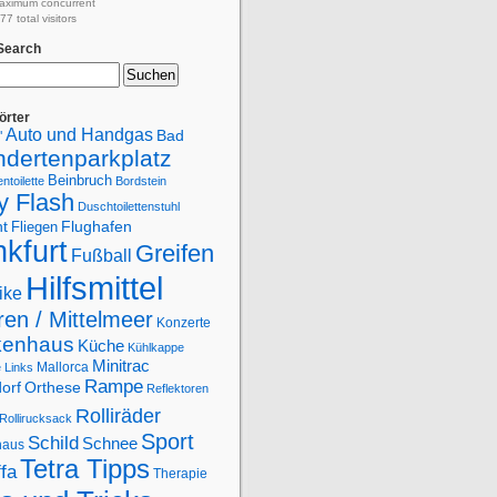
aximum concurrent
7 total visitors
 Search
örter
Auto und Handgas
Bad
"
ndertenparkplatz
Beinbruch
ntoilette
Bordstein
y Flash
Duschtoilettenstuhl
Flughafen
ht
Fliegen
kfurt
Greifen
Fußball
Hilfsmittel
ike
en / Mittelmeer
Konzerte
kenhaus
Küche
Kühlkappe
Minitrac
Mallorca
e
Links
Rampe
orf
Orthese
Reflektoren
Rolliräder
Rollirucksack
Sport
Schild
Schnee
haus
Tetra Tipps
ffa
Therapie