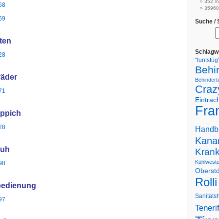
352 m
68
359607
59
Suche /
ten
Schlagw
28
"funtstüg
Behi
räder
Behinderte
Craz
71
Eintrac
Fran
eppich
28
Handb
Kanar
huh
Kran
Kühlwest
98
Oberstd
Rolli
bedienung
Sanitäts
97
Teneri