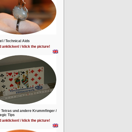
el / Technical Aids
d anklicken! / klick the picture!
r Tetras und andere Krummfinger /
egic Tips
d anklicken! / klick the picture!