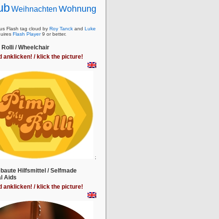
ub
Wohnung
Weihnachten
s Flash tag cloud by
Roy Tanck
and
Luke
uires
Flash Player
9 or better.
Rolli / Wheelchair
d anklicken! / klick the picture!
;
baute Hilfsmittel / Selfmade
l Aids
d anklicken! / klick the picture!