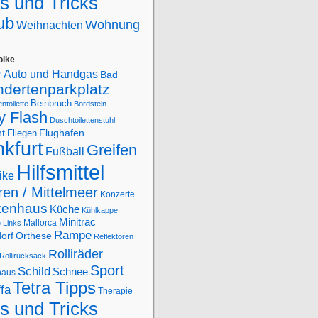
s und Tricks
ub
Wohnung
Weihnachten
olke
Auto und Handgas
Bad
"
ndertenparkplatz
Beinbruch
ntoilette
Bordstein
y Flash
Duschtoilettenstuhl
Flughafen
ht
Fliegen
kfurt
Greifen
Fußball
Hilfsmittel
ike
en / Mittelmeer
Konzerte
kenhaus
Küche
Kühlkappe
Minitrac
Mallorca
e
Links
Rampe
orf
Orthese
Reflektoren
Rolliräder
Rollirucksack
Sport
Schild
Schnee
haus
Tetra Tipps
ffa
Therapie
s und Tricks