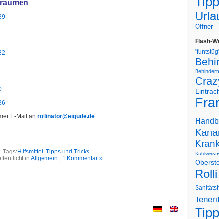
Tipp
eeräumen
Urla
39
Öffner
Flash-W
"funtstüg
82
Behi
Behinderte
Craz
0
Eintrac
Fran
36
mmer E-Mail an
rollinator@eigude.de
Handb
Kanar
Kran
Tags:
Hilfsmittel
,
Tipps und Tricks
Kühlwest
ffentlicht in
Allgemein
|
1 Kommentar »
Oberstd
Rolli
Sanitäts
Teneri
Tipp