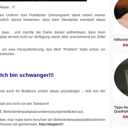
 Jaaaa…!!!
uer Uniform vom Frankfurter Ordnungsamt stand neben meiner
mutlich darauf hinweisen, dass mein Standplatz eventuell etwas
em Jaaa… und machte die Dame darauf aufmerksam, dass mein
platz derzeit nicht zur Verfügung stand, aber anscheinend ein Zettel
Hilfsmitt
Bil
t um eine Herausforderung, das Wort “Problem” habe schon vor
estrichen.
Ich bin schwanger!!!
d auch ihr Blutdruck schien etwas anzusteigen – ließ von der
adt und nicht von der Telekom!!!
Tipps fü
Quadripl
35 € Behindertenparkplatzsondernutzungsmietticket aus.
Bil
htete, man habe beim Anruf bei der Behindertenparkplatzblockiererin
chlossen wir gemeinsam,
Abschleppen!!!