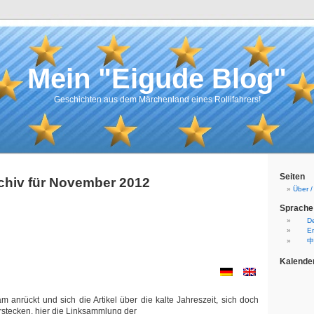
Mein "Eigude Blog"
Geschichten aus dem Märchenland eines Rollifahrers!
Seiten
chiv für November 2012
Über 
Sprache
D
En
中
Kalende
 anrückt und sich die Artikel über die kalte Jahreszeit, sich doch
rstecken, hier die Linksammlung der