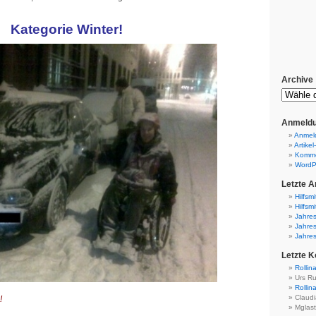
Kategorie Winter!
Archive
Anmeldu
Anmel
Artikel
Komme
WordP
Letzte Ar
Hilfsmi
Hilfsmi
Jahres
Jahres
Jahres
Letzte 
Rollin
Urs Ru
Rollin
Claudi
!
Mglast