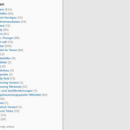
ien
ein
(512)
hilfen
(84)
und Handgas
(22)
ertenparkplatz
(43)
eil
(72)
dy
(90)
es
(81)
e- Pranger
(88)
 toll!
(74)
ttel
(206)
ttel für Tetras
(86)
12)
ätshilfen
(9)
dbike
(3)
s
(2)
derbau
(3)
geräte
(2)
y Rolli
(73)
ituning Vorwort
(1)
ituning Werkstatt
(11)
 und Veröffentlichungen
(7)
gebaute/angepasste Hilfsmittel
(40)
(46)
hek
(7)
athek Vorwort
(1)
und Tricks
(76)
(72)
(28)
ently online