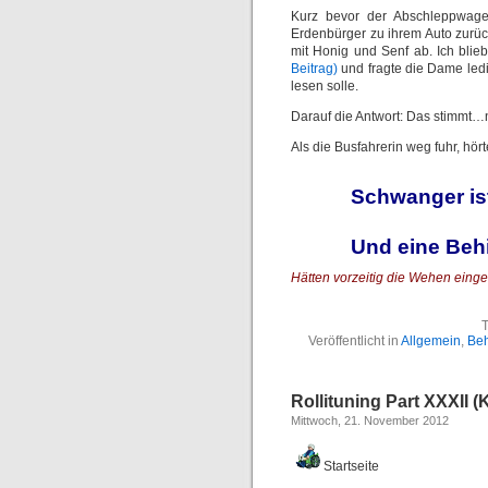
Kurz bevor der Abschleppwage
Erdenbürger zu ihrem Auto zurüc
mit Honig und Senf ab. Ich blie
Beitrag)
und fragte die Dame ledig
lesen solle.
Darauf die Antwort: Das stimmt…n
Als die Busfahrerin weg fuhr, hö
Schwanger ist
Und eine Behi
Hätten vorzeitig die Wehen einges
T
Veröffentlicht in
Allgemein
,
Beh
Rollituning Part XXXII 
Mittwoch, 21. November 2012
Startseite