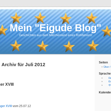
Mein "Eigude Blog"
Geschichten aus dem Märchenland eines Rollifahrers!
Seiten
Archiv für Juli 2012
Über 
Sprache
D
En
r XVIII
中
Kalende
nger XVIII
vom 25.07.12