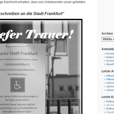
ige Nachricht erhalten, dass von Unbekannten unser geliebtes
chreiben an die Stadt Frankfurt
“
Archive
Anmeldu
Anmel
Artikel
Komme
WordP
Letzte Ar
Hilfsmi
Hilfsmi
Jahres
Jahres
Jahres
Letzte 
Rollin
Urs Ru
Rollin
Claudi