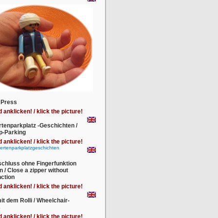
 Press
d anklicken! / klick the picture!
tenparkplatz -Geschichten /
p-Parking
d anklicken! / klick the picture!
chluss ohne Fingerfunktion
n / Close a zipper without
nction
d anklicken! / klick the picture!
it dem Rolli / Wheelchair-
s
d anklicken! / klick the picture!