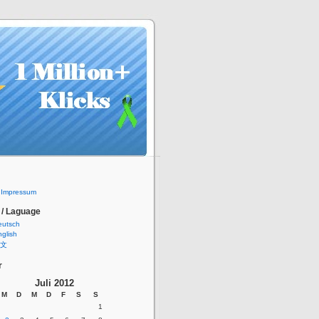
/ Impressum
 / Laguage
eutsch
glish
文
r
Juli 2012
M
D
M
D
F
S
S
1