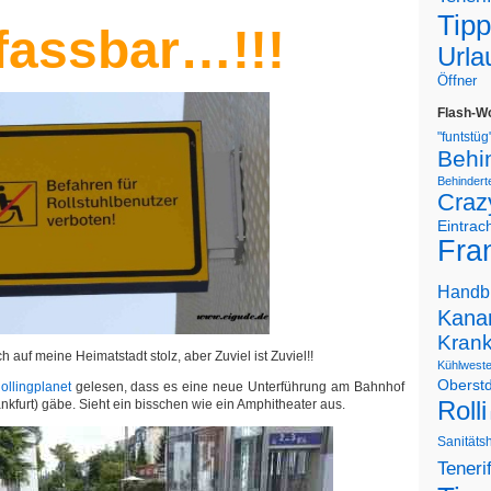
Tipp
fassbar…!!!
Urla
Öffner
Flash-W
"funtstüg
Behi
Behinderte
Craz
Eintrac
Fran
Handb
Kanar
Kran
h auf meine Heimatstadt stolz, aber Zuviel ist Zuviel!!
Kühlwest
Oberstd
ollingplanet
gelesen, dass es eine neue Unterführung am Bahnhof
Rolli
nkfurt) gäbe. Sieht ein bisschen wie ein Amphitheater aus.
Sanitäts
Teneri