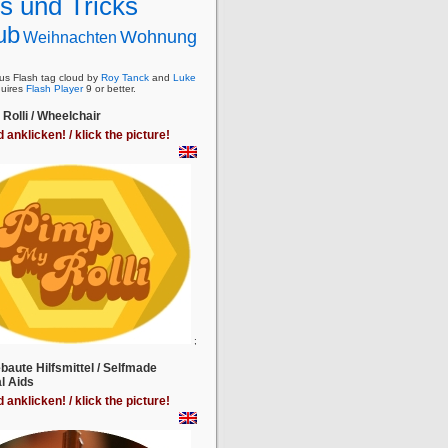
s und Tricks
ub
Wohnung
Weihnachten
s Flash tag cloud by
Roy Tanck
and
Luke
uires
Flash Player
9 or better.
Rolli / Wheelchair
d anklicken! / klick the picture!
;
baute Hilfsmittel / Selfmade
l Aids
d anklicken! / klick the picture!