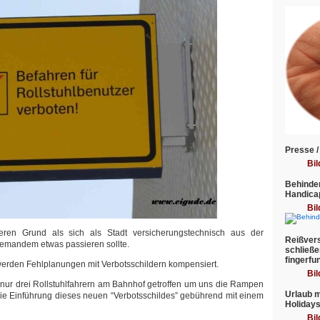
Presse /
Bil
Behinder
Handica
Bil
eren Grund als sich als Stadt versicherungstechnisch aus der
Reißvers
jemandem etwas passieren sollte.
schließe
fingerfu
 werden Fehlplanungen mit Verbotsschildern kompensiert.
Bil
r nur drei Rollstuhlfahrern am Bahnhof getroffen um uns die Rampen
Urlaub m
e Einführung dieses neuen “Verbotsschildes” gebührend mit einem
Holiday
Bil