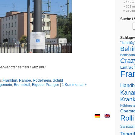
18 cur
352 m
359588
Suche /
Schlagw
"funtstüg
Behi
Behinderte
Craz
 Verwandter seinen Platz ein?
Eintrac
Fran
s:
Frankfurt
,
Rampe
,
Rödelheim
,
Schild
lgemein
,
Bremskeil
,
Eigude- Pranger
|
1 Kommentar »
Handb
Kanar
Kran
Kühlwest
Oberstd
Rolli
Sanitäts
Teneri