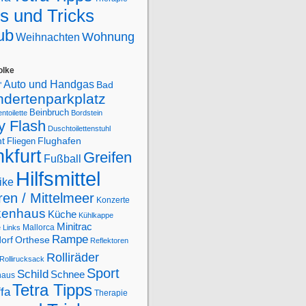
s und Tricks
ub
Wohnung
Weihnachten
olke
Auto und Handgas
Bad
"
ndertenparkplatz
Beinbruch
ntoilette
Bordstein
y Flash
Duschtoilettenstuhl
Flughafen
ht
Fliegen
kfurt
Greifen
Fußball
Hilfsmittel
ike
en / Mittelmeer
Konzerte
kenhaus
Küche
Kühlkappe
Minitrac
Mallorca
e
Links
Rampe
orf
Orthese
Reflektoren
Rolliräder
Rollirucksack
Sport
Schild
Schnee
haus
Tetra Tipps
ffa
Therapie