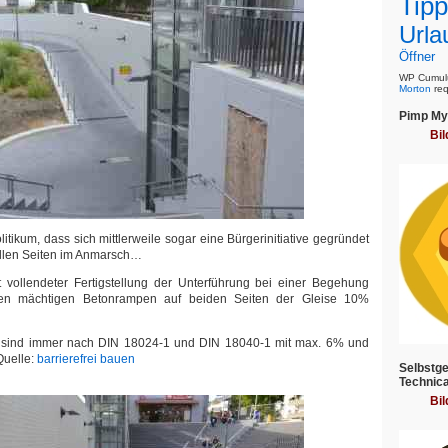
Tipp
Urla
Öffner
WP Cumulu
Morton
req
Pimp My 
Bil
itikum, dass sich mittlerweile sogar eine Bürgerinitiative gegründet
allen Seiten im Anmarsch…
vollendeter Fertigstellung der Unterführung bei einer Begehung
neuen mächtigen Betonrampen auf beiden Seiten der Gleise 10%
h sind immer nach DIN 18024-1 und DIN 18040-1 mit max. 6% und
Quelle:
barrierefrei bauen
Selbstge
Technica
Bil