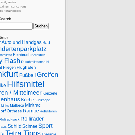
rently online
aximum concurrent
8 total visitors
 Search
örter
Auto und Handgas
Bad
"
ndertenparkplatz
Beinbruch
ntoilette
Bordstein
y Flash
Duschtoilettenstuhl
Flughafen
ht
Fliegen
kfurt
Greifen
Fußball
Hilfsmittel
ike
en / Mittelmeer
Konzerte
kenhaus
Küche
Kühlkappe
Minitrac
Mallorca
e
Links
Rampe
orf
Orthese
Reflektoren
Rolliräder
Rollirucksack
Sport
Schild
Schnee
haus
Tetra Tipps
ffa
Therapie