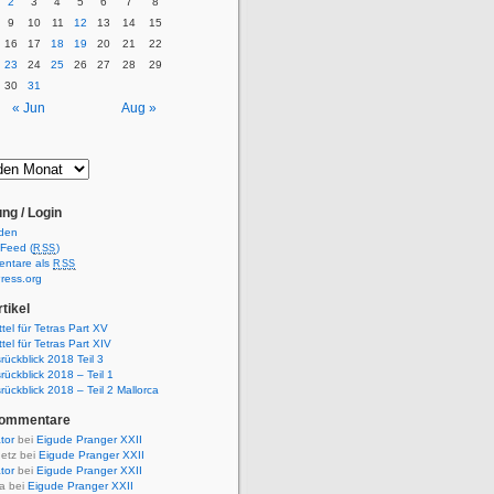
2
3
4
5
6
7
8
9
10
11
12
13
14
15
16
17
18
19
20
21
22
23
24
25
26
27
28
29
30
31
« Jun
Aug »
ng / Login
den
-Feed (
)
RSS
ntare als
RSS
ress.org
tikel
ttel für Tetras Part XV
ttel für Tetras Part XIV
rückblick 2018 Teil 3
rückblick 2018 – Teil 1
rückblick 2018 – Teil 2 Mallorca
Kommentare
ator
bei
Eigude Pranger XXII
etz bei
Eigude Pranger XXII
ator
bei
Eigude Pranger XXII
a bei
Eigude Pranger XXII