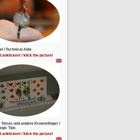
el / Technical Aids
d anklicken! / klick the picture!
r Tetras und andere Krummfinger /
egic Tips
d anklicken! / klick the picture!