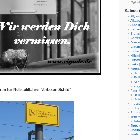
Mglast
Kategor
Allgem
Alltags
Auto 
Behind
Bremsk
Come
Divers
Eigud
Einfach
Hilfsmi
Hilfsmi
Links
(
Mobilit
Han
Rolli
Son
Zug
ren-für-Rollstuhlfahrer-Verboten-Schild”
Pimp M
Roll
Roll
Presse
Selbst
Sport
Tetrat
Tetr
Tipps 
Urlaub
Winter