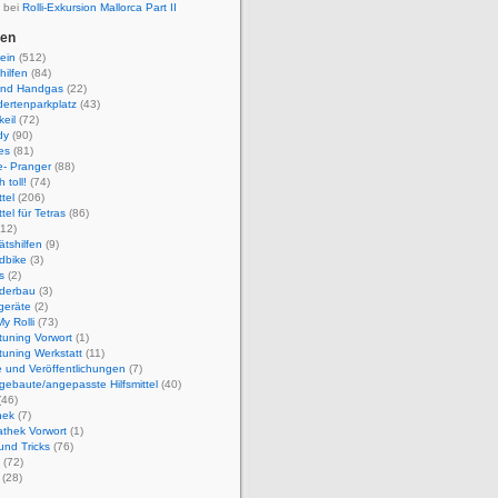
 bei
Rolli-Exkursion Mallorca Part II
ien
ein
(512)
hilfen
(84)
und Handgas
(22)
ertenparkplatz
(43)
eil
(72)
dy
(90)
es
(81)
e- Pranger
(88)
 toll!
(74)
ttel
(206)
ttel für Tetras
(86)
12)
ätshilfen
(9)
dbike
(3)
s
(2)
derbau
(3)
geräte
(2)
y Rolli
(73)
ituning Vorwort
(1)
ituning Werkstatt
(11)
 und Veröffentlichungen
(7)
gebaute/angepasste Hilfsmittel
(40)
(46)
hek
(7)
athek Vorwort
(1)
und Tricks
(76)
(72)
(28)