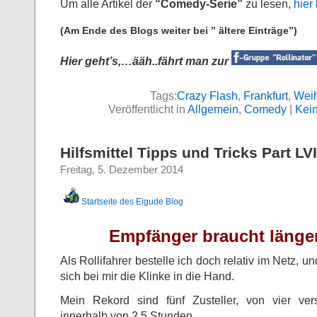
Um alle Artikel der
“Comedy-Serie”
zu lesen,
hier 
(Am Ende des Blogs weiter bei ” ältere Einträge”)
Hier geht’s,…ääh..fährt man zur
Tags:
Crazy Flash
,
Frankfurt
,
Wei
Veröffentlicht in
Allgemein
,
Comedy
|
Kei
Hilfsmittel Tipps und Tricks Part LVI
Freitag, 5. Dezember 2014
Startseite des Eigude Blog
Empfänger braucht länger
Als Rollifahrer bestelle ich doch relativ im Netz, u
sich bei mir die Klinke in die Hand.
Mein Rekord sind fünf Zusteller, von vier ve
innerhalb von 2,5 Stunden.