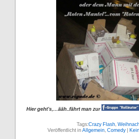
Hier geht’s,…ääh..fährt man zur
Tags:
Crazy Flash
,
Weihnach
Veröffentlicht in
Allgemein
,
Comedy
|
Kei