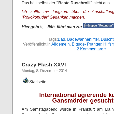
Das hält selbst der
“Beste Duschrolli”
nicht aus…!
Ich sollte mir langsam über die Anschaffu
“Rokokopuder” Gedanken machen.
Hier geht’s,…ääh..fährt man zur
Tags:
Bad
,
Badewannenlifter
,
Duschto
Veröffentlicht in
Allgemein
,
Eigude- Pranger
,
Hilfsm
2 Kommentare »
Crazy Flash XXVI
Montag, 8. Dezember 2014
Startseite
International agierende k
Gansmörder gesuch
Am Samstagabend wurde in Frankfurt am Main