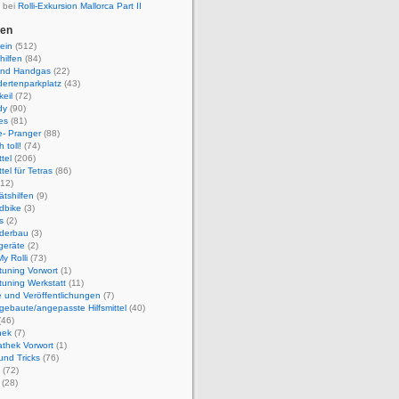
 bei
Rolli-Exkursion Mallorca Part II
ien
ein
(512)
hilfen
(84)
und Handgas
(22)
ertenparkplatz
(43)
eil
(72)
dy
(90)
es
(81)
e- Pranger
(88)
 toll!
(74)
ttel
(206)
ttel für Tetras
(86)
12)
ätshilfen
(9)
dbike
(3)
s
(2)
derbau
(3)
geräte
(2)
y Rolli
(73)
ituning Vorwort
(1)
ituning Werkstatt
(11)
 und Veröffentlichungen
(7)
gebaute/angepasste Hilfsmittel
(40)
(46)
hek
(7)
athek Vorwort
(1)
und Tricks
(76)
(72)
(28)