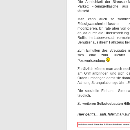
Die Ähnlichkeit der Streusalzf
Parkett -Reinigerflasche au
täuscht.
Man kann auch so ziemlich
Flüssigwaschmittelflasche 
modifizieren. Ich rate aber von
ab, da durch die Überschreitun
Rollis, im Laborversuch vermehrt
Benutzer aus ihrem Fahrzeug fiel
Zum Einfüllen des Streugutes i
sich eine zum Trichter g
Postwurfsendung
Zusätzlich könnte man auch noc
am Griff anbringen und sich d
Orden umhängen damit sie dann n
Achtung Strangulationsgefahr…!!
Die spezielle Einhand -Streus
tauglich.
Zu weiteren
Selbstgebauten Hilf
Hier geht’s,…ääh..fährt man zu
Ihr könnt euch über das RSS Artikel-Feed immer 