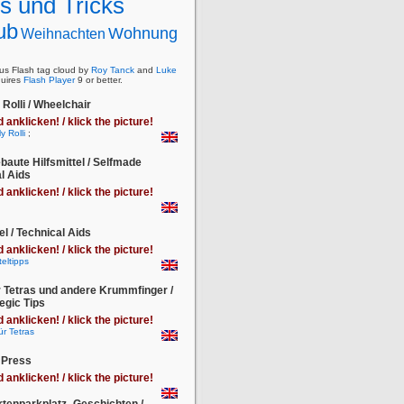
s und Tricks
ub
Wohnung
Weihnachten
s Flash tag cloud by
Roy Tanck
and
Luke
uires
Flash Player
9 or better.
Rolli / Wheelchair
d anklicken! / klick the picture!
;
baute Hilfsmittel / Selfmade
l Aids
d anklicken! / klick the picture!
el / Technical Aids
d anklicken! / klick the picture!
r Tetras und andere Krummfinger /
egic Tips
d anklicken! / klick the picture!
 Press
d anklicken! / klick the picture!