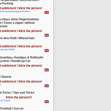
tenparkplatz -Geschichten /
p-Parking
d anklicken! / klick the picture!
chluss ohne Fingerfunktion
n / Close a zipper without
nction
d anklicken! / klick the picture!
it dem Rolli / Wheelchair-
s
d anklicken! / klick the picture!
toumbau, Handgas & Rollstuhl-
system / Handicap Car
d anklicken! / klick the picture!
 / Shame
d anklicken! / klick the picture!
d Tricks / Tips and Tricks
Klick the picture!!!
 Football / Soccer