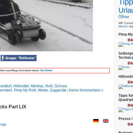
Tipp
Urla
Öffner
WP Cumulu
Morton
req
Pimp My 
Bil
Selbstge
Technica
r
Bil
über neue Blogs informieren lassen.
Hier klicken
Hilfsmitt
Bil
rankfurt
,
Hilfsmittel
,
Minitrac
,
Rolli
,
Schnee
emskeil
,
Pimp My Rolli
,
Winter
,
Zuggeräte
|
Keine Kommentare »
Tipps fü
Quadripl
Bil
icks Part LIX
Presse /
logs
Bil