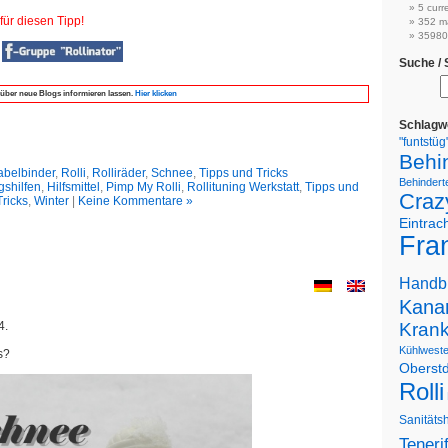
5 curr
für diesen Tipp!
352 m
359802
r
Suche /
über neue Blogs informieren lassen.
Hier klicken
Schlagw
"funtstüg
Behi
abelbinder
,
Rolli
,
Rolliräder
,
Schnee
,
Tipps und Tricks
Behinderte
gshilfen
,
Hilfsmittel
,
Pimp My Rolli
,
Rollituning Werkstatt
,
Tipps und
Craz
Tricks
,
Winter
|
Keine Kommentare »
Eintrac
Fran
Handb
Kanar
Kran
4.
Kühlwest
s?
Oberstd
Rolli
Sanitäts
Teneri