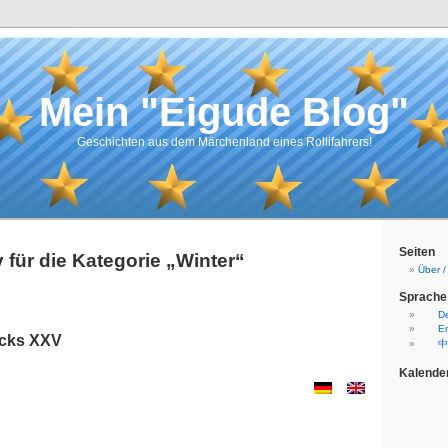
Mein "Eigude Blog"
Geschichten aus dem Märchenland eines Rollifahrers!
Seiten
 für die Kategorie „Winter“
Über 
Sprache
D
En
ricks XXV
中
Kalende