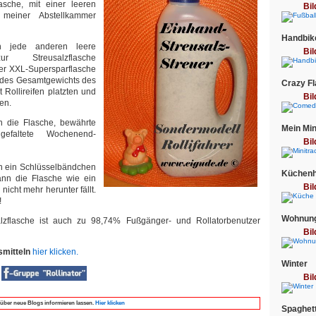
lasche, mit einer leeren
Bil
s meiner Abstellkammer
Handbik
 jede anderen leere
Bil
zur Streusalzflasche
 der XXL-Supersparflasche
g des Gesamtgewichts des
Crazy F
 Rollireifen platzten und
Bil
en.
n die Flasche, bewährte
Mein Min
efaltete Wochenend-
Bil
h ein Schlüsselbändchen
Küchenhe
ann die Flasche wie ein
Bil
icht mehr herunter fällt.
!
Wohnung
alzflasche ist auch zu 98,74% Fußgänger- und Rollatorbenutzer
Bil
smitteln
hier klicken.
Winter
Bil
r
über neue Blogs informieren lassen.
Hier klicken
Spaghett