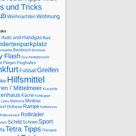
s und Tricks
ub
Wohnung
Weihnachten
olke
Auto und Handgas
Bad
"
ndertenparkplatz
Beinbruch
ntoilette
Bordstein
y Flash
Duschtoilettenstuhl
Flughafen
ht
Fliegen
kfurt
Greifen
Fußball
Hilfsmittel
ike
en / Mittelmeer
Konzerte
kenhaus
Küche
Kühlkappe
Minitrac
Mallorca
e
Links
Rampe
orf
Orthese
Reflektoren
Rolliräder
Rollirucksack
Sport
Schild
Schnee
haus
Tetra Tipps
ffa
Therapie