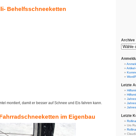
li- Behelfsschneeketten
Archive
Anmeldu
Anmel
Artikel
Komme
WordP
Letzte Ar
Hilfsmi
Hilfsmi
Jahres
el montiert, damit er besser auf Schnee und Eis fahren kann.
Jahres
Jahres
 Fahrradschneeketten im Eigenbau
Letzte 
Rollin
Urs Ru
Rollin
Claudi