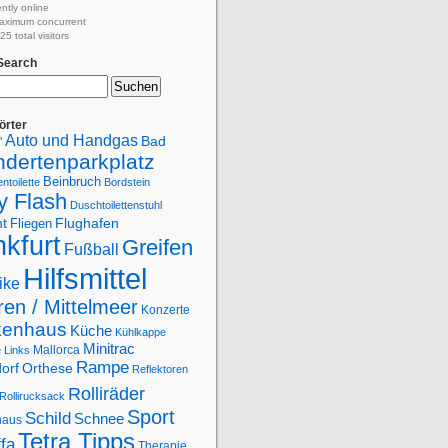
ently online
aximum concurrent
5 total visitors
 Search
örter
Auto und Handgas
Bad
"
ndertenparkplatz
Beinbruch
ntoilette
Bordstein
y Flash
Duschtoilettenstuhl
Flughafen
ht
Fliegen
kfurt
Greifen
Fußball
Hilfsmittel
ike
en / Mittelmeer
Konzerte
kenhaus
Küche
Kühlkappe
Minitrac
Mallorca
e
Links
Rampe
orf
Orthese
Reflektoren
Rolliräder
Rollirucksack
Sport
Schild
Schnee
haus
Tetra Tipps
ffa
Therapie