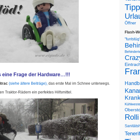
Tipp
Urla
Öffner
Flash-W
"funtstüg
Behi
Behinderte
Craz
Eintrac
Fran
s eine Frage der Hardware…!!!
Handb
itrac
(siehe ältere Beiträge),
das erste Mal im Schnee unterwegs.
Kanar
en Traktor-Rädern ein perfektes Hilfsmittel.
Kran
Kühlwest
Oberstd
Rolli
Sanitäts
Teneri