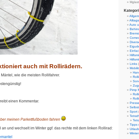
Mglast
Kategor
Allgem
Alltags
Auto 
Behind
Bremsk
Come
Divers
Eigud
Einfach
Hilfsmi
Hilfsmi
Links
(
tioniert auch mit Rollirädern.
Mobilit
Han
Mäntel, wie die meisten Rollifahrer.
Rolli
Son
ostengünstig!
Zug
Pimp M
Roll
Roll
hreibt einen Kommentar.
Presse
Selbst
Sport
Tetrat
über meinen Parkettfußboden fahren
Tetr
Tipps 
l an und wechselt im Winter ggf. das rechte mit dem linken Rollirad:
Urlaub
Winter
emantel