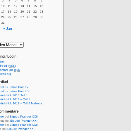
3
4
5
6
7
8
9
10
11
12
13
14
15
16
17
18
19
20
21
22
23
24
25
26
27
28
29
30
31
« Jan
ng / Login
den
-Feed (
)
RSS
ntare als
RSS
ress.org
tikel
ttel für Tetras Part XV
ttel für Tetras Part XIV
rückblick 2018 Teil 3
rückblick 2018 – Teil 1
rückblick 2018 – Teil 2 Mallorca
Kommentare
ator
bei
Eigude Pranger XXII
etz bei
Eigude Pranger XXII
ator
bei
Eigude Pranger XXII
a bei
Eigude Pranger XXII