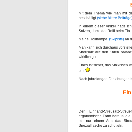
Mit dem Thema wie man mit de
beschäftigt
(siehe ältere Beiträge)
In einem dieser Artikel hatte 
Salzen, damit der Rolli beim Ein-
Meine Rollirampe
(Skipiste)
an d
Man kann sich durchaus vorstelle
Streusalz auf den Knien balanci
wirklich gut.
Eines ist sicher, das Sitzkissen 
ein.
Nach jahrelangen Forschungen 
Ein
Der Einhand-Streusalz-Streu
ergonomische Form heraus, die 
mit nur einem Arm das Streu
Spezialflasche zu schütteln.