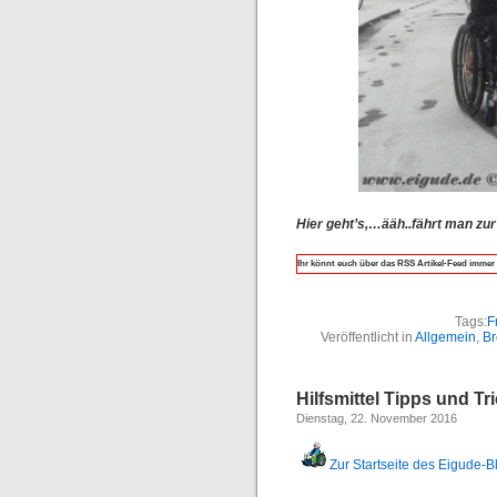
Hier geht’s,…ääh..fährt man zu
Ihr könnt euch über das RSS Artikel-Feed immer 
Tags:
F
Veröffentlicht in
Allgemein
,
Br
Hilfsmittel Tipps und Tr
Dienstag, 22. November 2016
Zur Startseite des Eigude-B