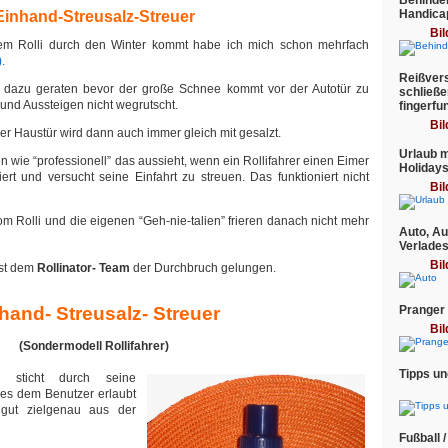
Behinder
Handica
Einhand-Streusalz-Streuer
Bil
m Rolli durch den Winter kommt habe ich mich schon mehrfach
.
Reißvers
ich dazu geraten bevor der große Schnee kommt vor der Autotür zu
schließe
 und Aussteigen nicht wegrutscht.
fingerfu
Bil
er Haustür wird dann auch immer gleich mit gesalzt.
Urlaub m
n wie “professionell” das aussieht, wenn ein Rollifahrer einen Eimer
Holiday
ert und versucht seine Einfahrt zu streuen. Das funktioniert nicht
Bil
vom Rolli und die eigenen “Geh-nie-talien” frieren danach nicht mehr
Auto, Au
Verlade
Bil
ist dem
Rollinator- Team
der Durchbruch gelungen.
hand- Streusalz- Streuer
Pranger
Bil
(Sondermodell Rollifahrer)
Tipps un
er sticht durch seine
es dem Benutzer erlaubt
gut zielgenau aus der
Fußball /