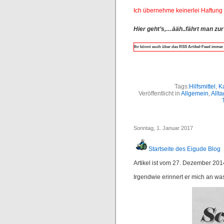
Ich übernehme keinerlei Haftung 
Hier geht’s,…ääh..fährt man zu
Ihr könnt euch über das RSS Artikel-Feed immer 
Tags:
Hilfsmittel
,
K
Veröffentlicht in
Allgemein
,
Allta
Sonntag, 1. Januar 2017
Startseite des Eigude Blog
Artikel ist vom 27. Dezember 201
Irgendwie erinnert er mich an wa