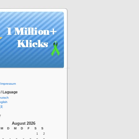
/ Impressum
 / Laguage
eutsch
glish
文
r
August 2026
M
D
M
D
F
S
S
1
2